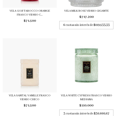
VELA GOJI TAROCCO ORANGE
VELA MILK ROSE VIDRIO GIGANTE
FRASCO VIDRIO C...
$717.200
$71.500
6
cuotas sin interés de
$119.533,33
VELA SANTAL VANILLE FRASCO
VELA WHITE CYPRESS FRASCO VIDRIO
VIDRIO CHICO
MEDIANA
$71.500
$110.000
3
cuotas sin interés de
$36.666,67