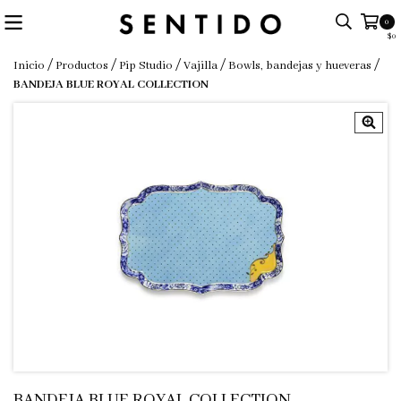
0
$0
/
/
/
/
/
Inicio
Productos
Pip Studio
Vajilla
Bowls, bandejas y hueveras
BANDEJA BLUE ROYAL COLLECTION
BANDEJA BLUE ROYAL COLLECTION