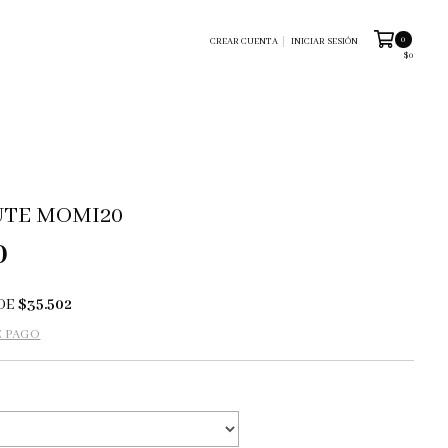
0
CREAR CUENTA
INICIAR SESIÓN
$0
UTE MOMI20
0
DE
$35.502
E PAGO