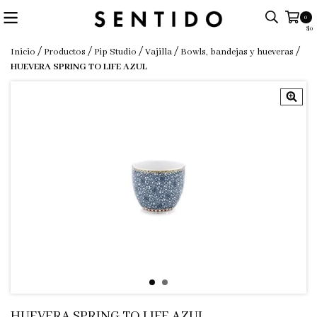
0
$0
/
/
/
/
/
Inicio
Productos
Pip Studio
Vajilla
Bowls, bandejas y hueveras
HUEVERA SPRING TO LIFE AZUL
HUEVERA SPRING TO LIFE AZUL