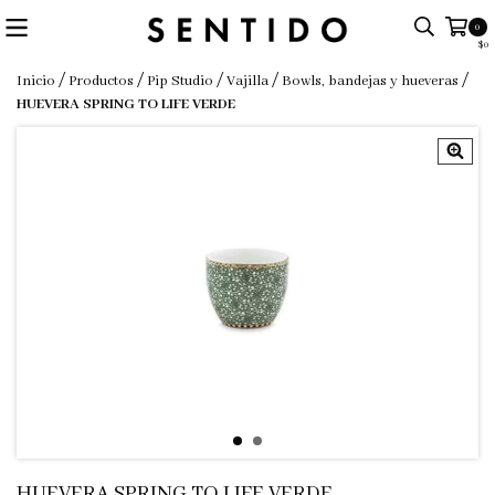
0
$0
/
/
/
/
/
Inicio
Productos
Pip Studio
Vajilla
Bowls, bandejas y hueveras
HUEVERA SPRING TO LIFE VERDE
HUEVERA SPRING TO LIFE VERDE