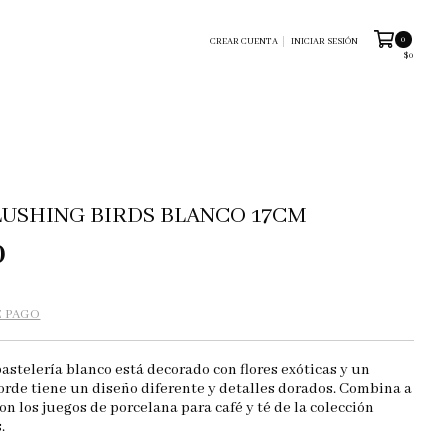
0
CREAR CUENTA
INICIAR SESIÓN
$0
LUSHING BIRDS BLANCO 17CM
0
E PAGO
pastelería blanco está decorado con flores exóticas y un
orde tiene un diseño diferente y detalles dorados. Combina a
con los juegos de porcelana para café y té de la colección
.