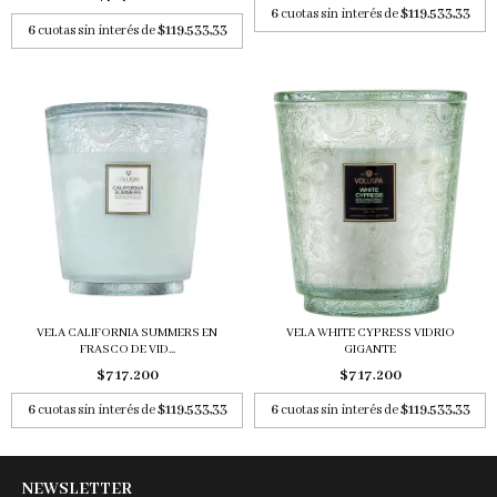
6
cuotas sin interés de
$119.533,33
6
cuotas sin interés de
$119.533,33
VELA CALIFORNIA SUMMERS EN
VELA WHITE CYPRESS VIDRIO
FRASCO DE VID...
GIGANTE
$717.200
$717.200
6
cuotas sin interés de
$119.533,33
6
cuotas sin interés de
$119.533,33
NEWSLETTER