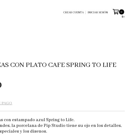
0
CREAR CUENTA
INICIAR SESIÓN
$0
ZAS CON PLATO CAFE SPRING TO LIFE
0
E PAGO
as con estampado azul Spring to Life.
ndes, la porcelana de Pip Studio tiene su ojo en los detalles,
speciales y los disenos.