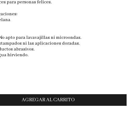
ces para personas felices.
caciones:
elana
No apto para lavavajillas ni microondas.
estampados ni las aplicaciones doradas.
ductos abrasivos.
gua hirviendo.