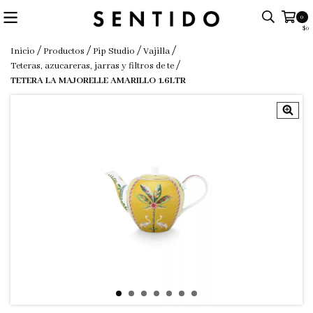
0
$0
/
/
/
/
Inicio
Productos
Pip Studio
Vajilla
/
Teteras, azucareras, jarras y filtros de te
TETERA LA MAJORELLE AMARILLO 1.6LTR