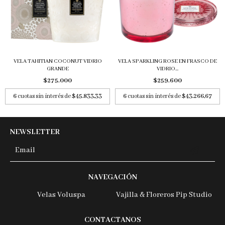
VELA TAHITIAN COCONUT VIDRIO
VELA SPARKLING ROSE EN FRASCO DE
GRANDE
VIDRIO...
$275.000
$259.600
6
cuotas sin interés de
$45.833,33
6
cuotas sin interés de
$43.266,67
NEWSLETTER
NAVEGACIÓN
Velas Voluspa
Vajilla & Floreros Pip Studio
CONTACTANOS