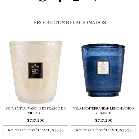
PRODUCTOS RELACIONADOS
VELA SANTAL VANILLE EN FRASCO DE
VELA MEDITERRANEAN LEMON VIDRIO
VIDRO G...
GIGANTE
$717.200
$717.200
6
cuotas sin interés de
$119.533,33
6
cuotas sin interés de
$119.533,33