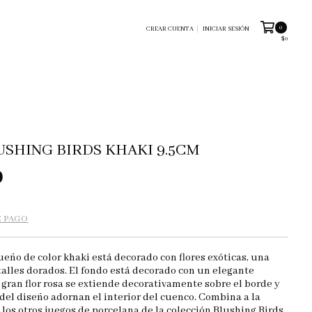
0
CREAR CUENTA
INICIAR SESIÓN
$0
USHING BIRDS KHAKI 9.5CM
0
E PAGO
eño de color khaki está decorado con flores exóticas, una
alles dorados. El fondo está decorado con un elegante
gran flor rosa se extiende decorativamente sobre el borde y
del diseño adornan el interior del cuenco. Combina a la
 los otros juegos de porcelana de la colección Blushing Birds.