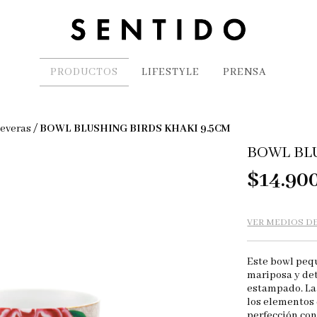
PRODUCTOS
LIFESTYLE
PRENSA
ueveras
/
BOWL BLUSHING BIRDS KHAKI 9.5CM
BOWL BL
$14.90
VER MEDIOS D
Este bowl pequ
mariposa y det
estampado. La 
los elementos 
perfección con