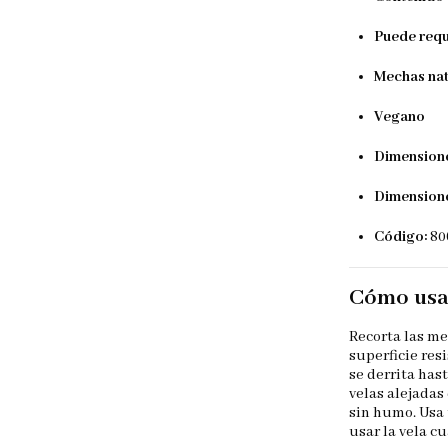
Puede requ
Mechas nat
Vegano
Dimensione
Dimensione
Código:
80
Cómo usa
Recorta las me
superficie res
se derrita has
velas alejadas
sin humo. Usa 
usar la vela c