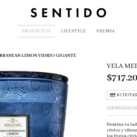
PRODUCTOS
LIFESTYLE
PRENSA
RRANEAN LEMON VIDRIO GIGANTE
VELA ME
$717.2
6
CUOTAS 
VER MEDIOS D
Ilumina tu lad
cítrico y vibr
los frutos cítr