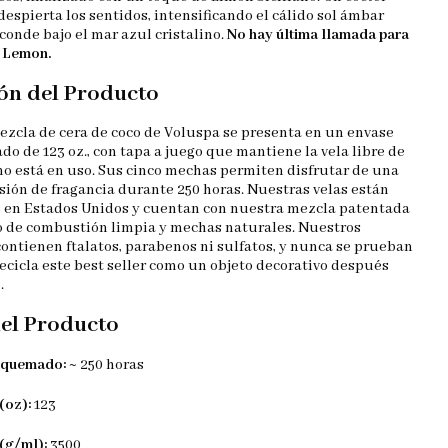
despierta los sentidos, intensificando el cálido sol ámbar
conde bajo el mar azul cristalino.
No hay última llamada para
 Lemon.
ón del Producto
ezcla de cera de coco de Voluspa se presenta en un envase
ado de 123 oz., con tapa a juego que mantiene la vela libre de
o está en uso. Sus cinco mechas permiten disfrutar de una
sión de fragancia durante 250 horas. Nuestras velas están
 en Estados Unidos y cuentan con nuestra mezcla patentada
co de combustión limpia y mechas naturales. Nuestros
ontienen ftalatos, parabenos ni sulfatos, y nunca se prueban
ecicla este best seller como un objeto decorativo después
.
del Producto
 quemado:
~ 250 horas
(oz):
123
(g/ml):
3500