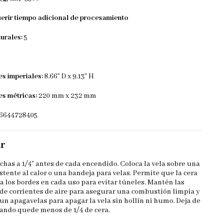
erir tiempo adicional de procesamiento
urales:
5
s imperiales:
8.66” D x 9.13” H
s métricas:
220 mm x 232 mm
6644728405
r
chas a 1/4” antes de cada encendido. Coloca la vela sobre una
istente al calor o una bandeja para velas. Permite que la cera
ta los bordes en cada uso para evitar túneles. Mantén las
 de corrientes de aire para asegurar una combustión limpia y
un apagavelas para apagar la vela sin hollín ni humo. Deja de
uando quede menos de 1/4 de cera.