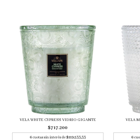
VELA WHITE CYPRESS VIDRIO GIGANTE
VELA M
$717.200
6
cuotas sin interés de
$119.533,33
6
cuot