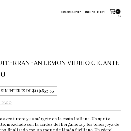
0
CREAR CUENTA
INICIAR SESIÓN
$0
DITERRANEAN LEMON VIDRIO GIGANTE
00
SIN INTERÉS DE
$119.533,33
E PAGO
o aventurero y sumérgete en la costa italiana. Un spritz
ante, mezclado con la acidez del Bergamota y los tonos joya de
icos, finalizado con un toque de Limón Siciliano. Un cóctel